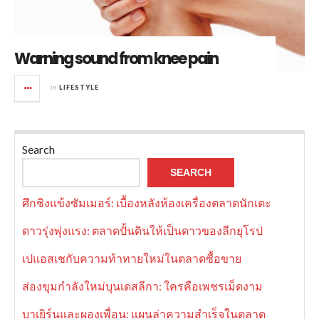
Warning sound from knee pain
in
LIFESTYLE
Search
SEARCH
ศึกชิงแข้งซัมเมอร์: เบื้องหลังห้องเครื่องตลาดนักเตะ
ดาวรุ่งพุ่งแรง: ตลาดปั้นดินให้เป็นดาวของลีกยุโรป
เปแอสเชกับความท้าทายใหม่ในตลาดซื้อขาย
ส่องขุมกำลังใหม่บุนเดสลีกา: ใครคือเพชรเม็ดงาม
บาเยิร์นและผองเพื่อน: แผนล่าความสำเร็จในตลาด