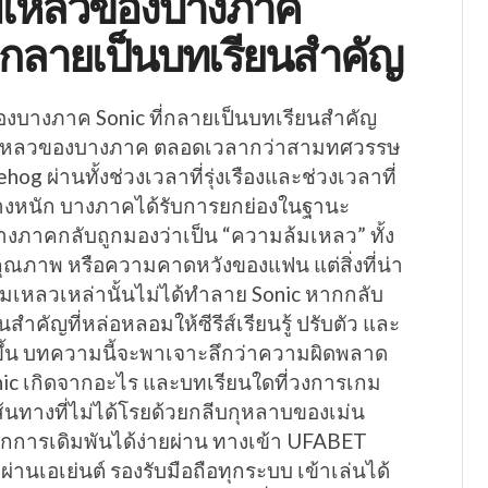
มเหลวของบางภาค
ี่กลายเป็นบทเรียนสำคัญ
งบางภาค Sonic ที่กลายเป็นบทเรียนสำคัญ
เหลวของบางภาค ตลอดเวลากว่าสามทศวรรษ
og ผ่านทั้งช่วงเวลาที่รุ่งเรืองและช่วงเวลาที่
่างหนัก บางภาคได้รับการยกย่องในฐานะ
งภาคกลับถูกมองว่าเป็น “ความล้มเหลว” ทั้ง
ุณภาพ หรือความคาดหวังของแฟน แต่สิ่งที่น่า
มเหลวเหล่านั้นไม่ได้ทำลาย Sonic หากกลับ
ำคัญที่หล่อหลอมให้ซีรีส์เรียนรู้ ปรับตัว และ
ึ้น บทความนี้จะพาเจาะลึกว่าความผิดพลาด
c เกิดจากอะไร และบทเรียนใดที่วงการเกม
ส้นทางที่ไม่ได้โรยด้วยกลีบกุหลาบของเม่น
ึงทุกการเดิมพันได้ง่ายผ่าน ทางเข้า UFABET
่ผ่านเอเย่นต์ รองรับมือถือทุกระบบ เข้าเล่นได้