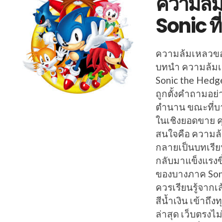
ความล้
Sonic ท
ความล้มเหลวขอ
บทนำ ความล้ม
Sonic the Hedgeh
ถูกตั้งคำถามอย
ตำนาน ขณะที่บา
ในเชิงยอดขาย ค
สนใจคือ ความล้
กลายเป็นบทเรียนส
กลับมาแข็งแรงข
ของบางภาค Soni
ควรเรียนรู้จากเ
สีน้ำเงิน เข้าถ
ล่าสุด เว็บตรงไม