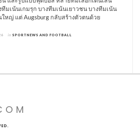
น และรูปแบบฟุตบอล หลายทีมเลือกเดินเส้น
างทีมเน้นเกมรุก บางทีมเน้นเยาวชน บางทีมเน้น
ใหญ่ แต่ Augsburg กลับสร้างตัวตนด้วย
26
in
SPORTNEWS AND FOOTBALL
COM
VED.