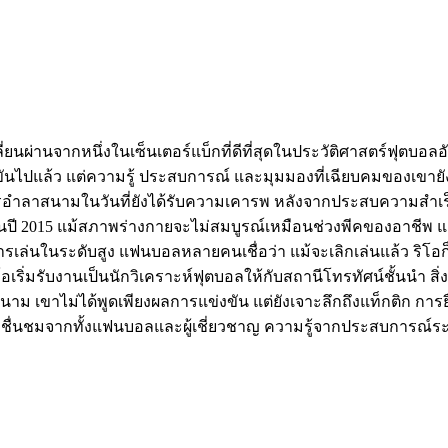
ปลี่ยนผ่านจากหนึ่งในเซ็นเตอร์แบ็กที่ดีที่สุดในประวัติศาสตร์ฟุตบอ
ันไปแล้ว แต่ความรู้ ประสบการณ์ และมุมมองที่เฉียบคมของเขายัง
ำลาสนามในวันที่ยังได้รับความเคารพ หลังจากประสบความสำเร็จก
ในปี 2015 แม้สภาพร่างกายจะไม่สมบูรณ์เหมือนช่วงพีคของอาชีพ แ
ารเล่นในระดับสูง แฟนบอลหลายคนเชื่อว่า แม้จะเลิกเล่นแล้ว ริ
อเริ่มรับงานเป็นนักวิเคราะห์ฟุตบอลให้กับสถานีโทรทัศน์ชั้นนำ 
ม เขาไม่ได้พูดเพียงผลการแข่งขัน แต่ยังเจาะลึกถึงแท็กติก การย
บคำชื่นชมจากทั้งแฟนบอลและผู้เชี่ยวชาญ ความรู้จากประสบการณ์