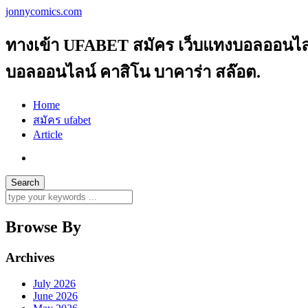
jonnycomics.com
ทางเข้า UFABET สมัคร เว็บแทงบอลออนไลน์ 
บอลออนไลน์ คาสิโน บาคาร่า สล๊อต.
Home
สมัคร ufabet
Article
Browse By
Archives
July 2026
June 2026