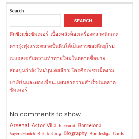
Search
SEARCH
ศึกชิงแข้งซัมเมอร์: เบื้องหลังห้องเครื่องตลาดนักเตะ
ดาวรุ่งพุ่งแรง: ตลาดปั้นดินให้เป็นดาวของลีกยุโรป
เปแอสเชกับความท้าทายใหม่ในตลาดซื้อขาย
ส่องขุมกำลังใหม่บุนเดสลีกา: ใครคือเพชรเม็ดงาม
บาเยิร์นและผองเพื่อน: แผนล่าความสำเร็จในตลาด
ซัมเมอร์
No comments to show.
Arsenal
Aston Villa
Barcelona
baccarat
Biography
Bet
betting
Bundesliga
Cards
Bayern Munich