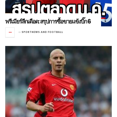
พรีเมียร์ลีกเดือด: สรุปการซื้อขายแข้งบิ๊ก 6
in
SPORTNEWS AND FOOTBALL