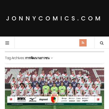
JONNYCOMICS.COM
Tag Archives:
การพัฒนาเยาวชน