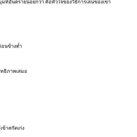
นมุมที่อันตรายน้อยกว่า คือหัวใจของวิธีการเล่นของเขา
่อนข้างต่ำ
ะสิทธิภาพเสมอ
เข้าสกัดเก่ง