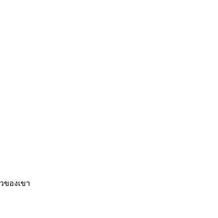
ัวของเขา