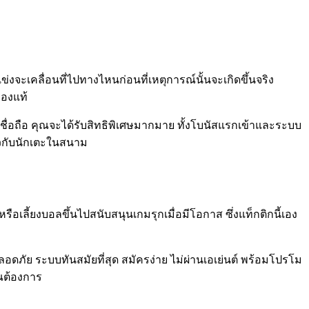
จะเคลื่อนที่ไปทางไหนก่อนที่เหตุการณ์นั้นจะเกิดขึ้นจริง
่องแท้
เชื่อถือ คุณจะได้รับสิทธิพิเศษมากมาย ทั้งโบนัสแรกเข้าและระบบ
ยวกับนักเตะในสนาม
ลี้ยงบอลขึ้นไปสนับสนุนเกมรุกเมื่อมีโอกาส ซึ่งแท็กติกนี้เอง
ลอดภัย ระบบทันสมัยที่สุด สมัครง่าย ไม่ผ่านเอเย่นต์ พร้อมโปรโม
ุณต้องการ