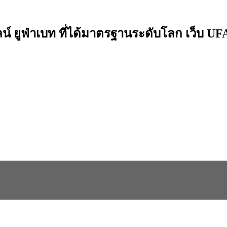
ยูฟ่าเบท ที่ได้มาตรฐานระดับโลก เว็บ UFAB