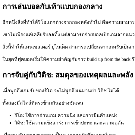
การเล่นบอลกับเท้าแบบกองกลาง
อีกหนึ่งสิ่งที่ทำให้ริโอแตกต่างจากกองหลังทั่วไป คือความสาม
เขาไม่เพียงแค่เคลียร์บอลทิ้ง แต่สามารถจ่ายบอลเปิดเกมจากแนว
สิ่งนี้ทำให้แมนเชสเตอร์ ยูไนเต็ด สามารถเปลี่ยนจากเกมรับเป็นเก
ในยุคที่ฟุตบอลเริ่มให้ความสำคัญกับการ build-up from the back ริโ
การจับคู่กับวิดิช: สมดุลของเหตุผลและพลัง
เมื่อพูดถึงเกมรับของริโอ จะไม่พูดถึงเนมานย่า วิดิช ไม่ได้
ทั้งสองมีสไตล์ที่ตรงข้ามกันอย่างชัดเจน
ริโอ: ใช้การอ่านเกม ความนิ่ง และการยืนตำแหน่ง
วิดิช: ใช้ความแข็งแกร่ง การเข้าปะทะ และความดุดัน