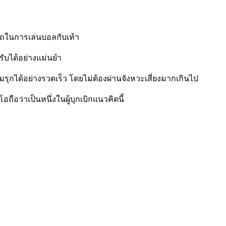
ารถในการเล่นบอลกับเท้า
รับได้อย่างแม่นยำ
มรุกได้อย่างรวดเร็ว โดยไม่ต้องผ่านจังหวะเสี่ยงมากเกินไป
อถือว่าเป็นหนึ่งในผู้บุกเบิกแนวคิดนี้