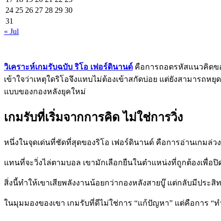
24
25
26
27
28
29
30
31
« Jul
วิเคราะห์เกมรับฉบับ ริโอ เฟอร์ดินานด์
คือการถอดรหัสแนวคิดของหนึ
เข้าใจว่าเหตุใดริโอจึงแทบไม่ต้องเข้าสกัดบ่อย แต่ยังสามารถหย
แบบของกองหลังยุคใหม่
เกมรับที่เริ่มจากการคิด ไม่ใช่การวิ่ง
หนึ่งในจุดเด่นที่ชัดที่สุดของริโอ เฟอร์ดินานด์ คือการอ่านเกมล่ว
แทนที่จะวิ่งไล่ตามบอล เขามักเลือกยืนในตำแหน่งที่ถูกต้องเพื่อปิดพื
สิ่งนี้ทำให้เขาเสียพลังงานน้อยกว่ากองหลังสายบู๊ แต่กลับมีประ
ในมุมมองของเขา เกมรับที่ดีไม่ใช่การ “แก้ปัญหา” แต่คือการ “ทำ