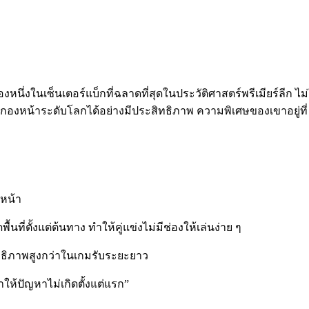
่งในเซ็นเตอร์แบ็กที่ฉลาดที่สุดในประวัติศาสตร์พรีเมียร์ลีก ไม่ใช่
ุดกองหน้าระดับโลกได้อย่างมีประสิทธิภาพ ความพิเศษของเขาอยู่ที
งหน้า
้นที่ตั้งแต่ต้นทาง ทำให้คู่แข่งไม่มีช่องให้เล่นง่าย ๆ
สิทธิภาพสูงกว่าในเกมรับระยะยาว
ให้ปัญหาไม่เกิดตั้งแต่แรก”