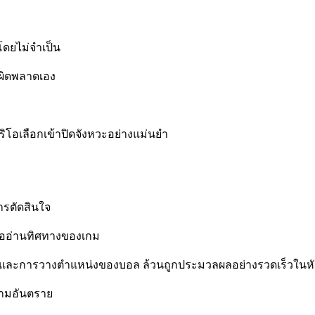
โดยไม่จำเป็น
จผิดพลาดเอง
ี่ริโอเลือกเข้าปิดจังหวะอย่างแม่นยำ
การตัดสินใจ
พื่ออ่านทิศทางของเกม
ีม และการวางตำแหน่งของบอล ล้วนถูกประมวลผลอย่างรวดเร็วในห
วามอันตราย