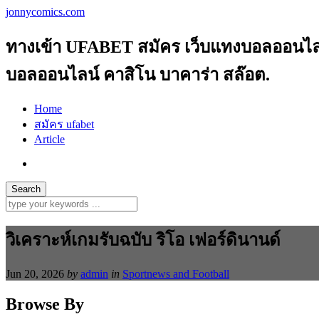
jonnycomics.com
ทางเข้า UFABET สมัคร เว็บแทงบอลออนไลน์ 
บอลออนไลน์ คาสิโน บาคาร่า สล๊อต.
Home
สมัคร ufabet
Article
วิเคราะห์เกมรับฉบับ ริโอ เฟอร์ดินานด์
Jun 20, 2026
by
admin
in
Sportnews and Football
Browse By