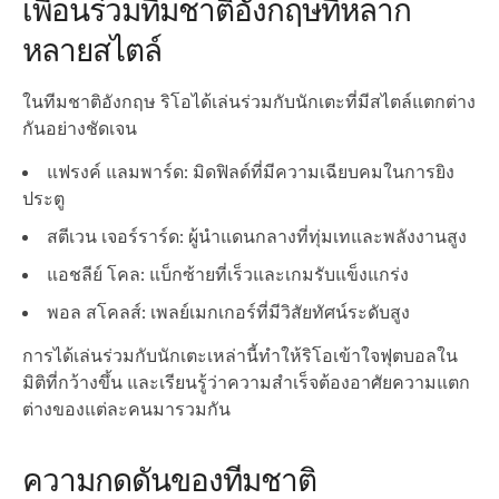
เพื่อนร่วมทีมชาติอังกฤษที่หลาก
หลายสไตล์
ในทีมชาติอังกฤษ ริโอได้เล่นร่วมกับนักเตะที่มีสไตล์แตกต่าง
กันอย่างชัดเจน
แฟรงค์ แลมพาร์ด: มิดฟิลด์ที่มีความเฉียบคมในการยิง
ประตู
สตีเวน เจอร์ราร์ด: ผู้นำแดนกลางที่ทุ่มเทและพลังงานสูง
แอชลีย์ โคล: แบ็กซ้ายที่เร็วและเกมรับแข็งแกร่ง
พอล สโคลส์: เพลย์เมกเกอร์ที่มีวิสัยทัศน์ระดับสูง
การได้เล่นร่วมกับนักเตะเหล่านี้ทำให้ริโอเข้าใจฟุตบอลใน
มิติที่กว้างขึ้น และเรียนรู้ว่าความสำเร็จต้องอาศัยความแตก
ต่างของแต่ละคนมารวมกัน
ความกดดันของทีมชาติ