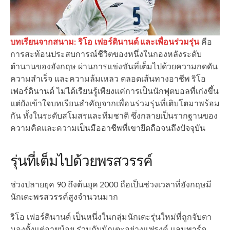
บทเรียนจากสนาม: ริโอ เฟอร์ดินานด์ และเพื่อนร่วมรุ่น
คือ
การสะท้อนประสบการณ์ชีวิตของหนึ่งในกองหลังระดับ
ตำนานของอังกฤษ ผ่านการแข่งขันที่เต็มไปด้วยความกดดัน
ความสำเร็จ และความล้มเหลว ตลอดเส้นทางอาชีพ ริโอ
เฟอร์ดินานด์ ไม่ได้เรียนรู้เพียงแค่การเป็นนักฟุตบอลที่เก่งขึ้น
แต่ยังเข้าใจบทเรียนสำคัญจากเพื่อนร่วมรุ่นที่เติบโตมาพร้อม
กัน ทั้งในระดับสโมสรและทีมชาติ ซึ่งกลายเป็นรากฐานของ
ความคิดและความเป็นมืออาชีพที่เขายึดถือจนถึงปัจจุบัน
รุ่นที่เต็มไปด้วยพรสวรรค์
ช่วงปลายยุค 90 ถึงต้นยุค 2000 ถือเป็นช่วงเวลาที่อังกฤษมี
นักเตะพรสวรรค์สูงจำนวนมาก
ริโอ เฟอร์ดินานด์ เป็นหนึ่งในกลุ่มนักเตะรุ่นใหม่ที่ถูกจับตา
มองตั้งแต่อายุน้อย ร่วมกับนักเตะอย่างแฟรงค์ แลมพาร์ด,