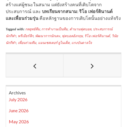
สร้างแค่ผู้ชนะในสนาม แต่ยังสร้างคนที่เติบโตจาก
ประสบการณ์ และ
บทเรียนจากสนาม: ริโอ เฟอร์ดินานด์
และเพื่อนร่วมรุ่น
คือหลักฐานของการเติบโตนั้นอย่างแท้จริง
Tagged with:
กลยุทธ์ทีม
,
การทำงานเป็นทีม
,
ตำนานฟุตบอล
,
ประสบการณ์
นักกีฬา
,
พรีเมียร์ลีก
,
พัฒนาการนักเตะ
,
ฟุตบอลอังกฤษ
,
ริโอ เฟอร์ดินานด์
,
วินัย
นักกีฬา
,
เพื่อนร่วมทีม
,
แมนเชสเตอร์ ยูไนเต็ด
,
แรงบันดาลใจ
Archives
July 2026
June 2026
May 2026