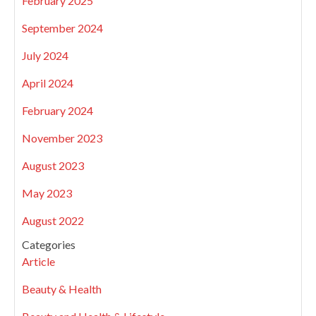
February 2025
September 2024
July 2024
April 2024
February 2024
November 2023
August 2023
May 2023
August 2022
Categories
Article
Beauty & Health