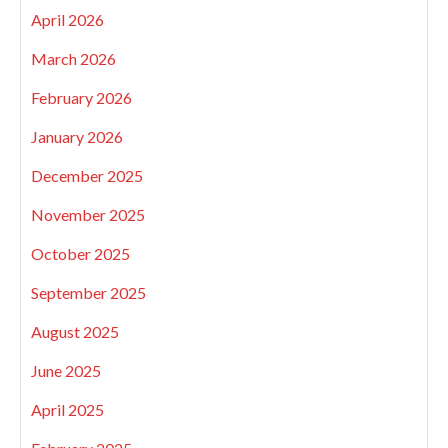
April 2026
March 2026
February 2026
January 2026
December 2025
November 2025
October 2025
September 2025
August 2025
June 2025
April 2025