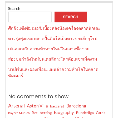
Search
SEARCH
ศึกชิงแข้งซัมเมอร์: เบื้องหลังห้องเครื่องตลาดนักเตะ
ดาวรุ่งพุ่งแรง: ตลาดปั้นดินให้เป็นดาวของลีกยุโรป
เปแอสเชกับความท้าทายใหม่ในตลาดซื้อขาย
ส่องขุมกำลังใหม่บุนเดสลีกา: ใครคือเพชรเม็ดงาม
บาเยิร์นและผองเพื่อน: แผนล่าความสำเร็จในตลาด
ซัมเมอร์
No comments to show.
Arsenal
Aston Villa
Barcelona
baccarat
Biography
Bet
betting
Bundesliga
Cards
Bayern Munich