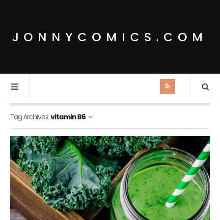
JONNYCOMICS.COM
Tag Archives:
vitamin B6